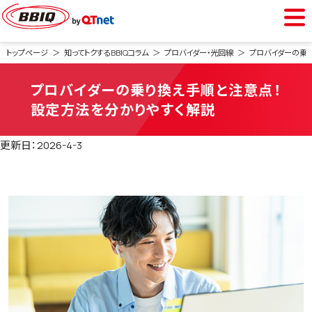
BBIQをご利用中の方
トップページ
知ってトクするBBIQコラム
プロバイダー・光回線
プロバイダーの乗
プロバイダーの乗り換え手順と注意点！
会員専用ページ
設定方法を分かりやすく解説
Webメール
更新日：2026-4-3
BBIQをご検討中の方
光インターネット
光電話