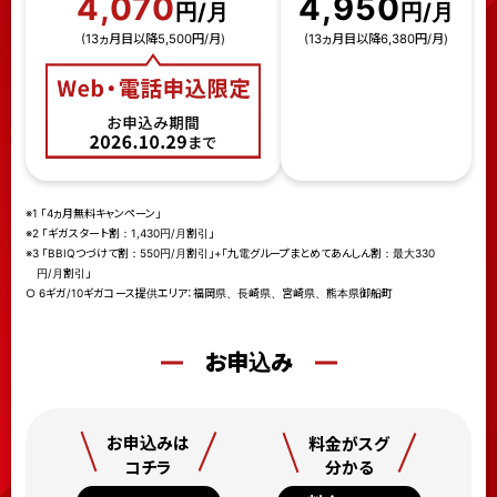
4,070
4,950
円/月
円/月
(13ヵ月目以降5,500円/月)
(13ヵ月目以降6,380円/月)
※1 「4ヵ月無料キャンペーン」
※2 「ギガスタート割：1,430円/月割引」
※3 「BBIQつづけて割：550円/月割引」+「九電グループまとめてあんしん割：最大330
円/月割引」
○ 6ギガ/10ギガコース提供エリア：福岡県、長崎県、宮崎県、熊本県御船町
お申込み
お申込みは
料金がスグ
分かる
コチラ