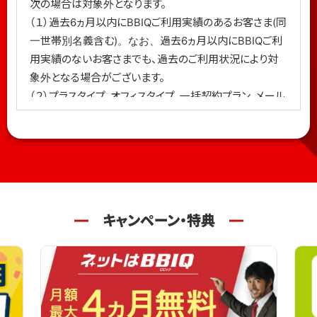
次の場合は対象外となります。
（１）過去6ヵ月以内にBBIQご利用実績のあるお客さま(同
一世帯別名義含む)。なお、過去6ヵ月以内にBBIQご利
用実績のないお客さまでも、過去のご利用状況により対
象外となる場合がございます。
（２）プラスタイプ、オフィスタイプ、一括契約プラン、メール
プランにお申込みの場合
■ギガスタート割
10ギガ/6ギガ/1ギガコースにお申込みの場合、月額料金
を開通月(無料)の翌月から11ヵ月間[ホームタイプ]1,430
円/月［マンションタイプ］1,100円/月割引します。割引期間
キャンペーン・特典
中に10ギガ/6ギガ/1ギガコース以外に変更された場合は
対象外となります。
■BBIQつづけて割
ホームタイプ・プラスタイプを対象に、開通月翌月の月額
料金から550円/月割引します。契約は36ヵ月単位の自動