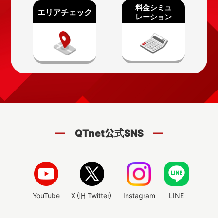
問工事の場合、初期工事費（標準工事費）の請求はあり
ませんが、土日祝日割増工事費の請求は発生いたします。
標準工事費分割払いの期間中にBBIQを解約された場合
は、標準工事費の残額を一括でお支払いいただきます。
【標準工事費相当割】
月額料金から標準工事費分割払い相当額を割引します。
割引期間中に解約された場合、解約月は割引いたしませ
ん。なお、次の場合は本割引の対象外となります。(1)工事
の態様により標準工事費(分割払い)が発生しない場合や
QTnet公式SNS
減額する場合。(2)過去６ヵ月以内にBBIQをご利用(同一
世帯別名義でのご利用を含む)。
【契約事務手数料】
BBIQ光インターネットの契約事務手数料は880円となり
YouTube
X（旧 Twitter）
Instagram
LINE
ます。