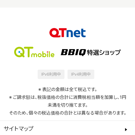
■BBIQのお申込み撤回・取消し
お客さまが登録内容のお知らせを受領した日から起算し
て8日以内に文書でお申出をいただくことで、お申込みの
撤回または当該契約を解除できます。ただし、工事費用お
よび原状への復元にかかる費用等はお客さまのご負担と
なります。
■BBIQの解約
解約時に撤去手続き費[ケーブル残置(宅内機器のみ回
収)：無料、全撤去(引込線を撤去)：11,000円]をお支払
IPv6利用中
IPv4利用中
いいただきます。なお、最低利用期間(サービス開始月か
ら24ヵ月以内)に解約の場合は、期間内解約料（ご利用
※ 表記の金額は全て税込です。
プランの1ヵ月分の月額基本料相当額）を追加してお支払
※ ご請求額は、税抜価格の合計に消費税相当額を加算し、1円
いいただきます。
未満を切り捨てます。
そのため、個々の税込価格の合計とは異なる場合があります。
サイトマップ