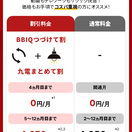
動画もテレワークもサクサク快適！
価格もお手頃で
コスパ重視
の方にオススメ！
割引料金
通常料金
-
4ヵ月目まで
開通月
※1
0
0
円/月
円/月
5～12ヵ月目まで
2～12ヵ月目まで
※2,3
※2