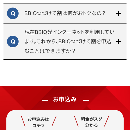
場合は、同一建物内のご加入総戸数に関わらず、ご加入
Q
BBIQつづけて割は何がおトクなの？
総戸数が1戸の場合の料金となります。
■BBIQ光インターネット（ホームタイプ・マンションタイ
現在BBIQ光インターネットを利用してい
プ）の初期費用
Q
ます。これから、BBIQつづけて割を申込
【標準工事費】
むことはできますか？
標準工事費は分割払い(1,815円/月×24回。BBIQつづけ
て割加入の場合は、1,210円/月×36回)となります。支払い
回数は途中で変更することができません。また、分割払い
の期間中に解約された場合、標準工事費の残額を一括
でお支払いいただきます。なお、土日祝日に工事を実施す
る場合、割増工事費3,300円が加算されます。土日祝日
割増工事費および標準外工事（お客さまの希望で隠ぺい
お申込み
配線等の特殊工事）の追加工事費は、一括でお支払いい
ただきます。
お申込みは
料金がスグ
分かる
コチラ
BBIQの提供方式がマンションタイプ[棟内LAN方式]で訪