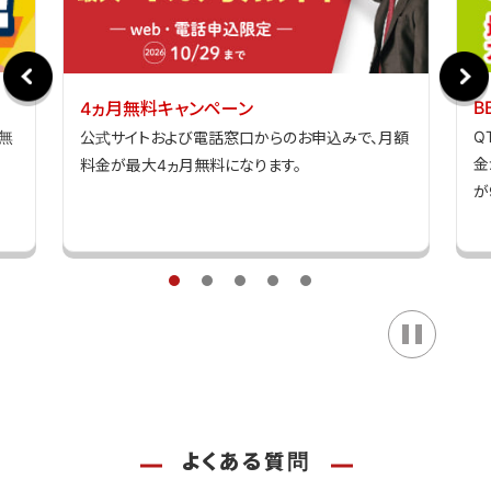
更新です。更新月含む3ヵ月間（36ヵ月毎の更新月から更
新月の翌々月まで）以外に解約された場合、前月のご利
用プランの1ヵ月分の月額基本料相当額を途中解約料と
B
4ヵ月無料キャンペーン
してお支払いいただきます。
無
Q
公式サイトおよび電話窓口からのお申込みで、月額
金
料金が最大4ヵ月無料になります。
■九電グループまとめてあんしん割
が
別途お申込みが必要です。九州電力の電気契約者と
BBIQの契約者が、同一姓・住所の場合にお申込みいた
だけます。また、お申込みには九州電力の「お客さま番号」
が必要です。一部対象外のBBIQ提供タイプおよび電気料
金プランがあります。詳しくはBBIQ公式サイトをご確認く
ださい。
■マンションタイプ
月々の同一建物内のマンションタイプご加入総戸数に応
じて月額料金が変動します。戸建住宅と同様に光ファイバ
よくある質問
ーケーブルを電柱から直接引き込む形態([ダイレクト])の