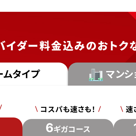
バイダー料金込みの
おトク
ームタイプ
マンシ
コスパも速さも！
速
6
ギガ
コース