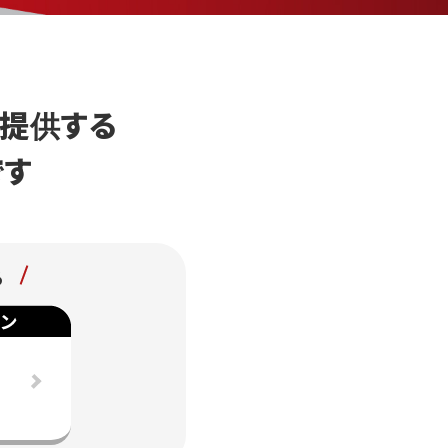
が提供する
です
る