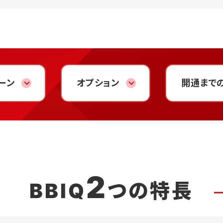
ーン
オプション
開通まで
2
BBIQ
つの特長