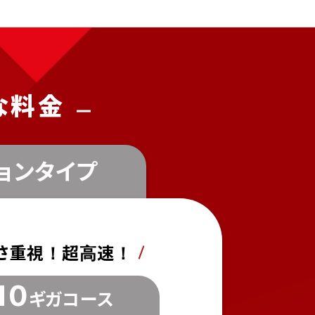
な料金
ョンタイプ
さ重視！超高速！
10
ギガ
コース