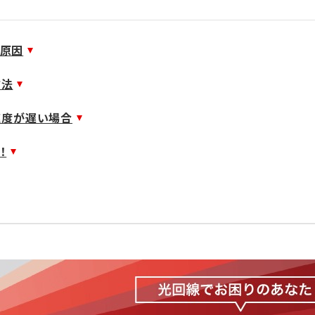
る原因
方法
速度が遅い場合
！