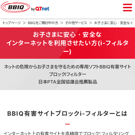
BBIQをご利用中の方
トップページ
BBIQをご検討中の方
その他サービス
お子さまに安心・安全なインタ
お子さまに安心・安全な
会員専用ページ
インターネットを利用させたい方(i-フィルタ
ー)
Webメール
ネットの危険からお子さまを守るための専用ソフトBBIQ有害サイト
ブロックiフィルター
BBIQをご検討中の方
日本PTA全国協議会推薦製品
光インターネット
BBIQ有害サイトブロックi-フィルターとは
光電話
インターネット上の有害サイトを高精度でブロック！フィルタリング