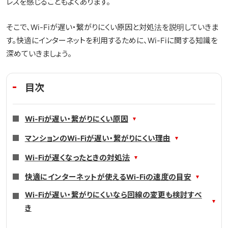
レスを感じることもよくあります。
光テレビ
そこで、Wi-Fiが遅い・繋がりにくい原因と対処法を説明していきま
料金プラン
す。快適にインターネットを利用するために、Wi-Fiに関する知識を
深めていきましょう。
よくある質問
目次
Wi-Fiが遅い・繋がりにくい原因
マンションのWi-Fiが遅い・繋がりにくい理由
Wi-Fiが遅くなったときの対処法
快適にインターネットが使えるWi-Fiの速度の目安
Wi-Fiが遅い・繋がりにくいなら回線の変更も検討すべ
き