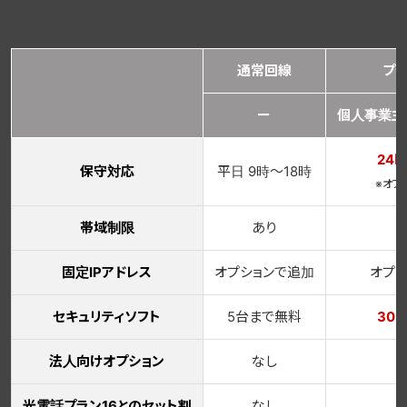
通常回線
プ
ー
個人事業主
24
保守対応
平日 9時～18時
※オプ
帯域制限
あり
固定IPアドレス
オプションで追加
オプ
セキュリティソフト
5台まで無料
30
法人向けオプション
なし
光電話プラン16とのセット割
なし