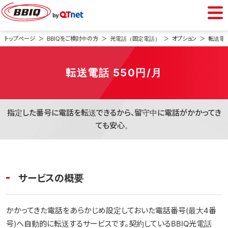
BBIQをご利用中の方
トップページ
BBIQをご検討中の方
光電話（固定電話）
オプション
転送電
会員専用ページ
転送電話 550円
/月
Webメール
指定した番号に電話を転送できるから、留守中に電話がかかってき
ても安心。
BBIQをご検討中の方
光インターネット
サービスの概要
光電話
かかってきた電話をあらかじめ設定しておいた電話番号(最大4番
号)へ自動的に転送するサービスです。契約しているBBIQ光電話